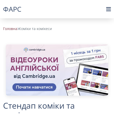
ФАРС
Головна
Коміки та комікеси
Стендап коміки та