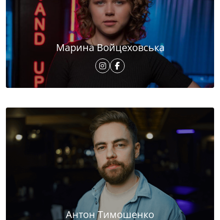
Марина Войцеховська
Антон Тимошенко