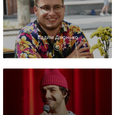
Вадим Дзюнько