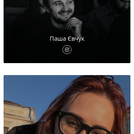
Паша Євчук