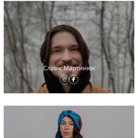
Славік Мартинюк