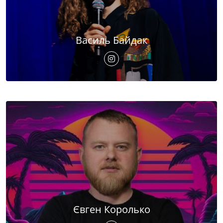
Василь Байдак
Євген Королько