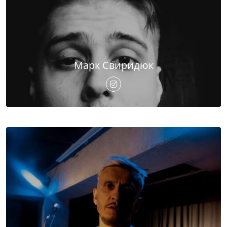
Марк Свиридюк