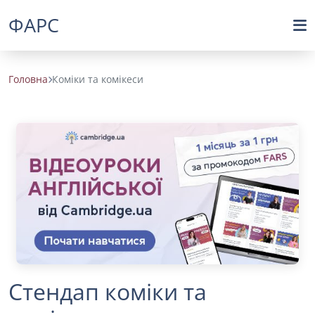
ФАРС
Головна
Коміки та комікеси
Стендап коміки та