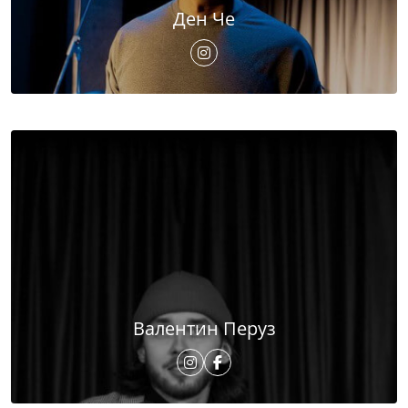
Ден Че
Валентин Перуз