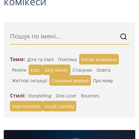
комікеси
Теми:
Діти та сім'я
Політика
Расові взаємини
Релігія
Секс
Шоу бізнес
Стосунки
Освіта
Життєві ситуації
Cоціальні мережі
Про мову
Стилі:
Storytelling
One-Liner
Routines
Improvisation
Insult comedy