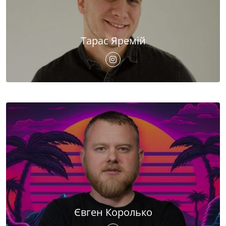
Тарас Яремій
Євген Королько