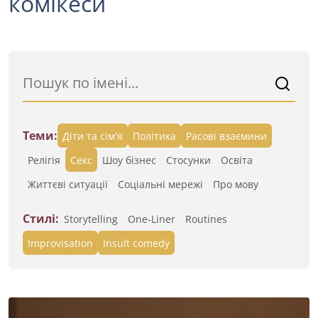
комікеси
Теми:
Діти та сім'я
Політика
Расові взаємини
Релігія
Секс
Шоу бізнес
Стосунки
Освіта
Життєві ситуації
Cоціальні мережі
Про мову
Стилі:
Storytelling
One-Liner
Routines
Improvisation
Insult comedy