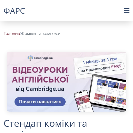
ФАРС
Головна
Коміки та комікеси
Стендап коміки та