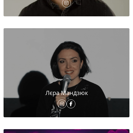
Лєра Мандзюк