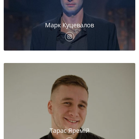
Марк Куцевалов
Тарас Яремій