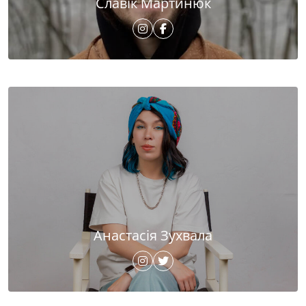
Славік Мартинюк
Анастасія Зухвала