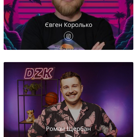
Євген Королько
Роман Щербан