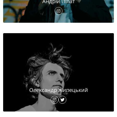
Андрій Пілат
Олександр Жипецький