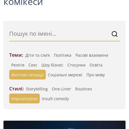
комікеси
Теми:
Діти та сім'я
Політика
Расові взаємини
Релігія
Секс
Шоу бізнес
Стосунки
Освіта
Життєві ситуації
Cоціальні мережі
Про мову
Стилі:
Storytelling
One-Liner
Routines
Improvisation
Insult comedy