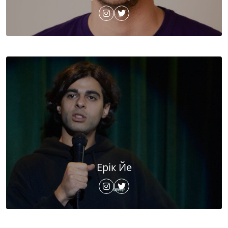
Ерік Йе