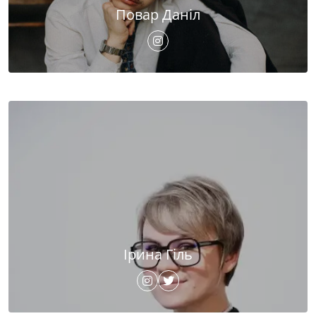
Повар Даніл
Ірина Гіль