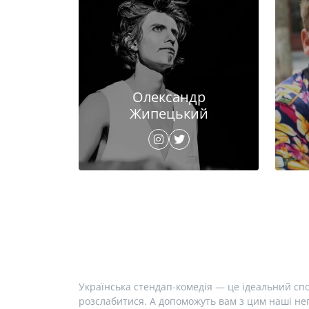
Олександр
Жипецький
Українська стендап-комедія — це ідеальний спо
розслабитися. А допоможуть вам з цим наші неп