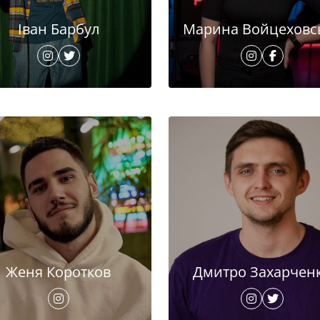
Іван Барбул
Марина Войцеховс
Женя Коротков
Дмитро Захарчен