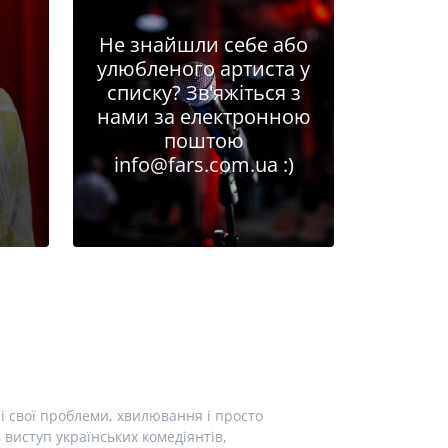
Не знайшли себе або
улюбленого артиста у
списку? Зв'яжіться з
нами за електронною
поштою
info@fars.com.ua
:)
і свої проблеми, хвилювання і просто
виступ українських комедіянтів,