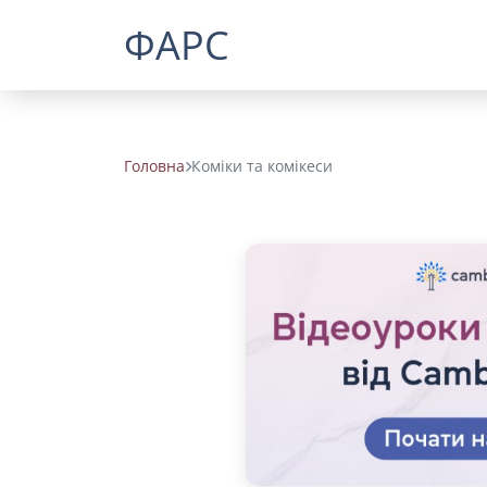
ФАРС
Головна
Коміки та комікеси