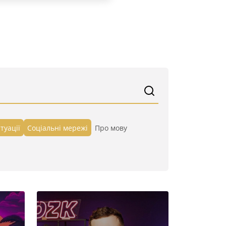
туації
Cоціальні мережі
Про мову