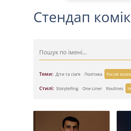
Стендап комік
Теми:
Діти та сім'я
Політика
Расові взає
Стилі:
Storytelling
One-Liner
Routines
I