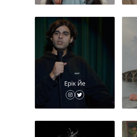
Ерік Йе