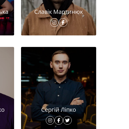
ька
Славік Мартинюк
ко
Сергій Ліпко