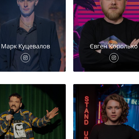
Марк Куцевалов
Євген Королько