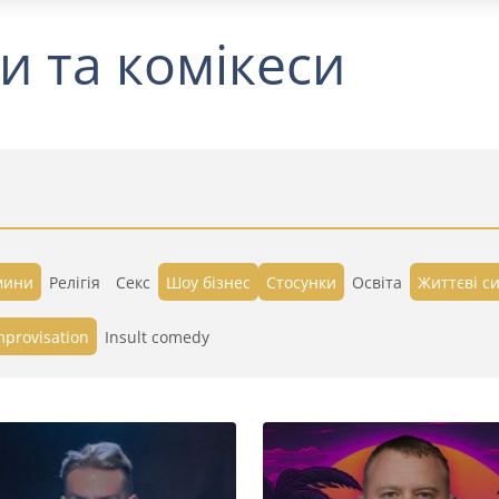
и та комікеси
мини
Релігія
Секс
Шоу бізнес
Стосунки
Освіта
Життєві си
mprovisation
Insult comedy