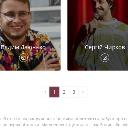
Вадим Дзюнько
Сергій Чирков
‹
1
2
3
›
сіб втекти від напруженості повсякденного життя, забути про вс
еревершені коміки. Ми впевнені, що кожен з вас бачив або чув 