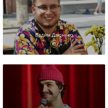
Вадим Дзюнько