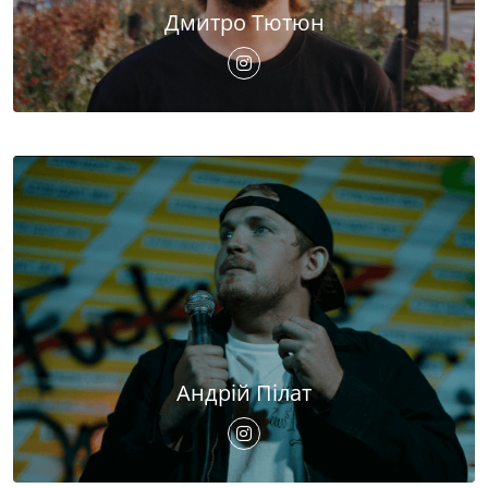
Дмитро Тютюн
Андрій Пілат