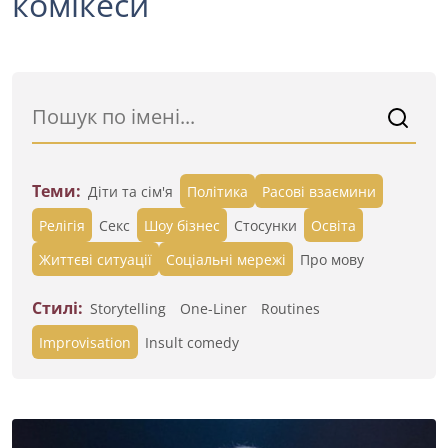
комікеси
Теми:
Діти та сім'я
Політика
Расові взаємини
Релігія
Секс
Шоу бізнес
Стосунки
Освіта
Життєві ситуації
Cоціальні мережі
Про мову
Стилі:
Storytelling
One-Liner
Routines
Improvisation
Insult comedy