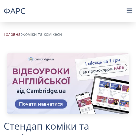
ФАРС
Головна
Коміки та комікеси
Стендап коміки та