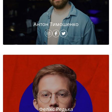
Антон Тимошенко
Фелікс Редька