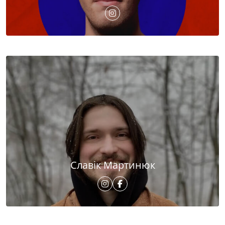
Славік Мартинюк