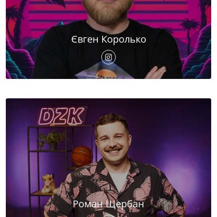
Євген Королько
Роман Щербан