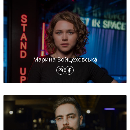
Марина Войцеховська