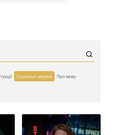
туації
Cоціальні мережі
Про мову