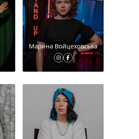
Марина Войцеховська