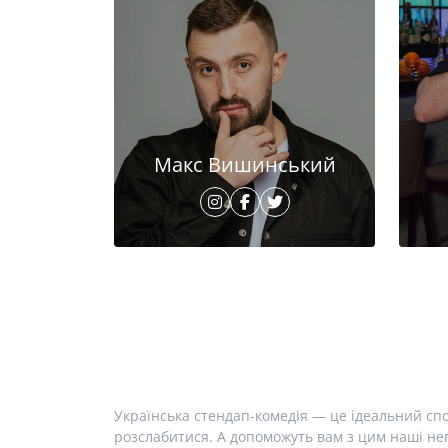
Макс Вишинський
Українська стендап-комедія — це ідеальний спо
розслабитися. А допоможуть вам з цим наші неп