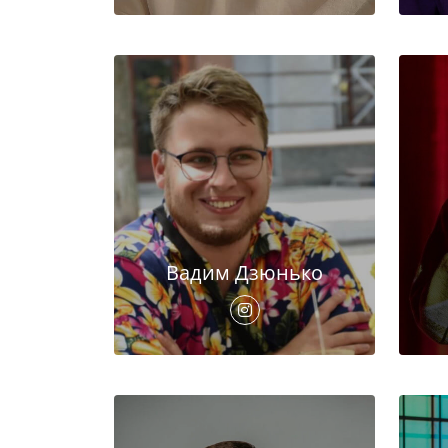
Вадим Дзюнько