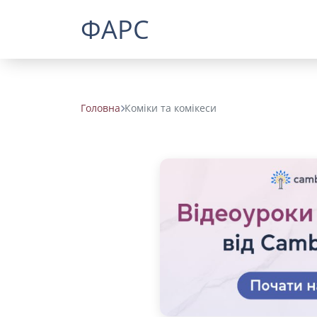
ФАРС
Головна
Коміки та комікеси