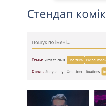
Стендап комік
Теми:
Діти та сім'я
Політика
Расові взає
Стилі:
Storytelling
One-Liner
Routines
I