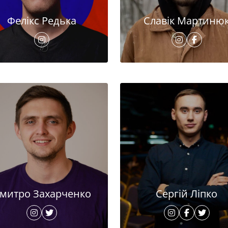
Фелікс Редька
Славік Мартиню
митро Захарченко
Сергій Ліпко