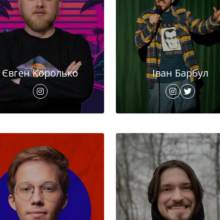
Євген Королько
Іван Барбул