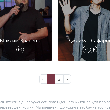
Максим Кравець
Джейхун Сафаро
‹
1
2
›
сіб втекти від напруженості повсякденного життя, забути про вс
еревершені коміки. Ми впевнені, що кожен з вас бачив або чув 