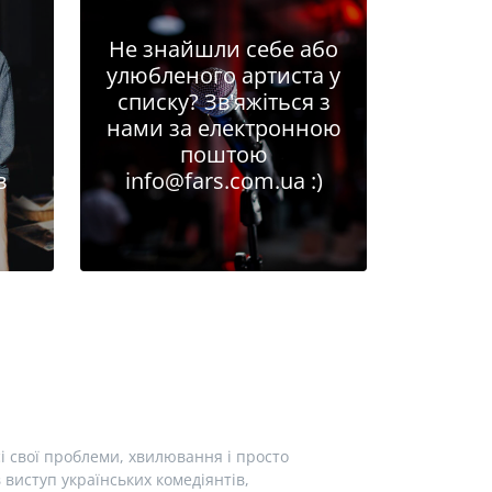
Не знайшли себе або
улюбленого артиста у
списку? Зв'яжіться з
нами за електронною
поштою
в
info@fars.com.ua
:)
і свої проблеми, хвилювання і просто
виступ українських комедіянтів,