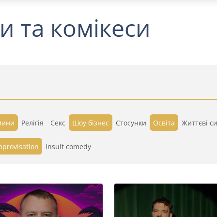
и та комікеси
мини
Релігія
Секс
Шоу бізнес
Стосунки
Освіта
Життєві си
mprovisation
Insult comedy