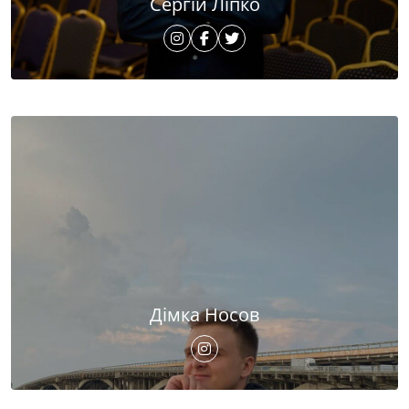
Сергій Ліпко
Дімка Носов