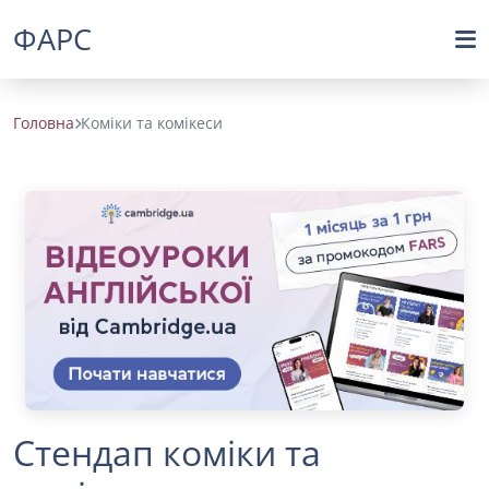
ФАРС
Головна
Коміки та комікеси
Стендап коміки та