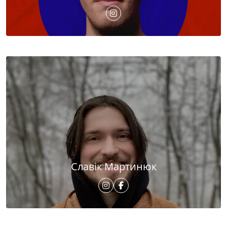
Славік Мартинюк