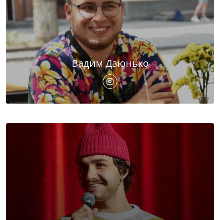
Вадим Дзюнько