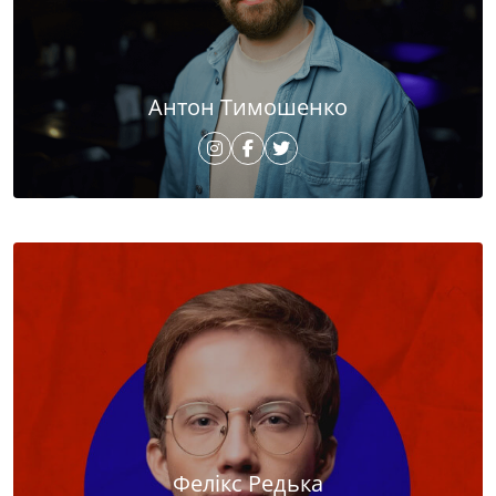
Антон Тимошенко
Фелікс Редька