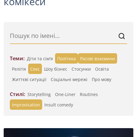
комікеси
Теми:
Діти та сім'я
Політика
Расові взаємини
Релігія
Секс
Шоу бізнес
Стосунки
Освіта
Життєві ситуації
Cоціальні мережі
Про мову
Стилі:
Storytelling
One-Liner
Routines
Improvisation
Insult comedy