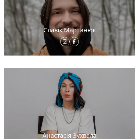
Славік Мартинюк
Анастасія Зухвала