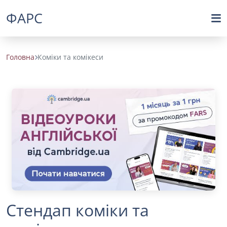
ФАРС
Головна
Коміки та комікеси
Стендап коміки та