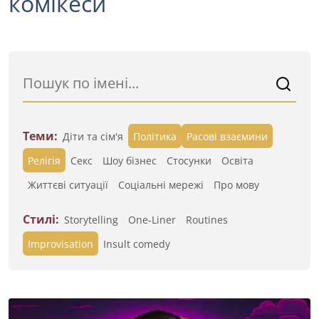
комікеси
Теми:
Діти та сім'я
Політика
Расові взаємини
Релігія
Секс
Шоу бізнес
Стосунки
Освіта
Життєві ситуації
Cоціальні мережі
Про мову
Стилі:
Storytelling
One-Liner
Routines
Improvisation
Insult comedy