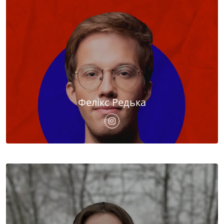
Фелікс Редька