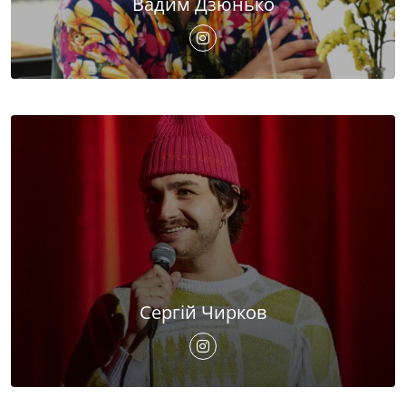
Вадим Дзюнько
Сергій Чирков