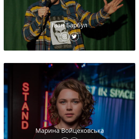
Іван Барбул
Марина Войцеховська