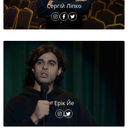
Сергій Ліпко
Ерік Йе