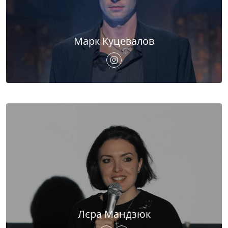
Марк Куцевалов
Лєра Мандзюк