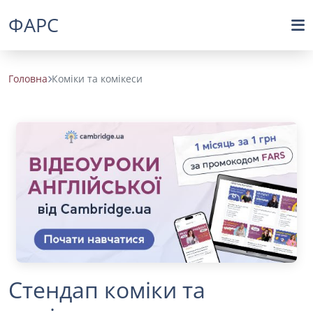
ФАРС
Головна
Коміки та комікеси
Стендап коміки та