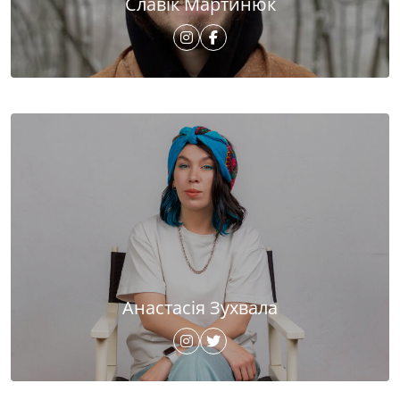
Славік Мартинюк
Анастасія Зухвала