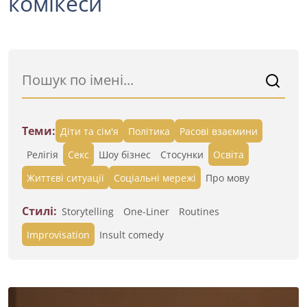
комікеси
Теми:
Діти та сім'я
Політика
Расові взаємини
Релігія
Секс
Шоу бізнес
Стосунки
Освіта
Життєві ситуації
Cоціальні мережі
Про мову
Стилі:
Storytelling
One-Liner
Routines
Improvisation
Insult comedy